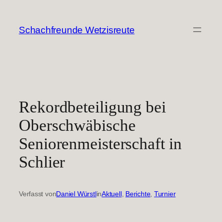
Zum
Inhalt
Schachfreunde Wetzisreute
springen
Rekordbeteiligung bei
Oberschwäbische
Seniorenmeisterschaft in
Schlier
Verfasst von
Daniel Würstl
in
Aktuell
, 
Berichte
, 
Turnier