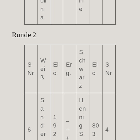
oli
in
n
e
a
Runde 2
S
W
ch
S
El
Er
El
S
ei
w
Nr
o
g.
o
Nr
ß
ar
z
S
H
a
en
n
1
ni
–
d
9
g
80
6
–
4
er
2
S
3
+