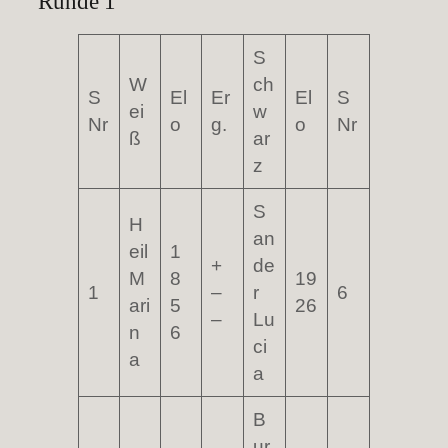
Runde 1
S
W
ch
S
El
Er
El
S
ei
w
Nr
o
g.
o
Nr
ß
ar
z
S
H
an
eil
1
+
de
M
8
19
1
–
r
6
ari
5
26
–
Lu
n
6
ci
a
a
B
ur