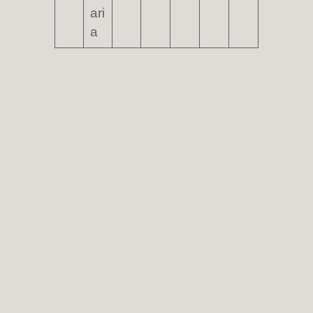
ari
a