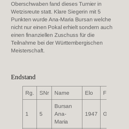
Oberschwaben fand dieses Turnier in
Wetzisreute statt. Klare Siegerin mit 5
Punkten wurde Ana-Maria Bursan welche
nicht nur einen Pokal erhielt sondern auch
einen finanziellen Zuschuss für die
Teilnahme bei der Württembergischen
Meisterschaft.
Endstand
Rg.
SNr
Name
Elo
FED
Ver
Bursan
TG
1
5
Ana-
1947
GER
Bib
Maria
184