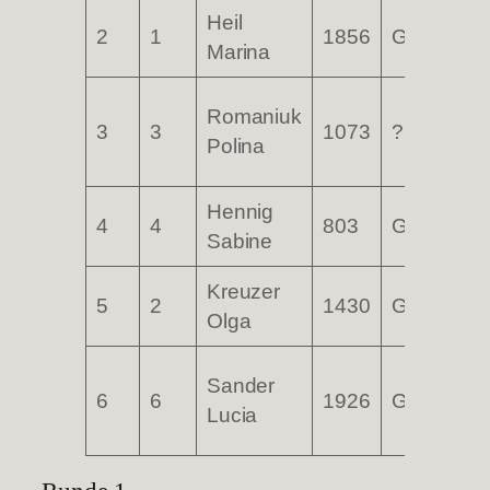
Heil
SF
2
1
1856
GER
Marina
Wet
TG
Romaniuk
3
3
1073
?
Bib
Polina
184
Hennig
4
4
803
GER
SF
Sabine
Kreuzer
SV
5
2
1430
GER
Olga
We
TG
Sander
6
6
1926
GER
Bib
Lucia
184