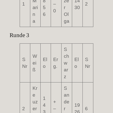
M
8
ze
14
1
–
2
ari
5
r
30
0
n
6
Ol
a
ga
Runde 3
S
W
ch
S
El
Er
El
S
ei
w
Nr
o
g.
o
Nr
ß
ar
z
Kr
S
e
an
1
uz
+
de
4
19
2
er
–
r
6
3
26