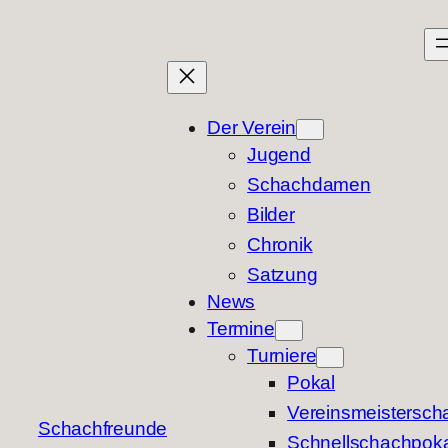
Zum
Inhalt
springen
Der Verein
Jugend
Schachdamen
Bilder
Chronik
Satzung
News
Termine
Turniere
Pokal
Vereinsmeisterscha
Schachfreunde
Schnellschachpoka