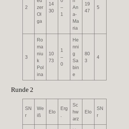
eu
0
n
14
19
2
zer
–
An
5
30
47
Ol
1
a-
ga
Ma
ria
Ro
He
ma
nni
1
niu
10
g
80
3
–
4
k
73
Sa
3
0
Pol
bin
ina
e
Runde 2
Sc
SN
We
Erg
SN
Elo
hw
Elo
r
iß
.
r
arz