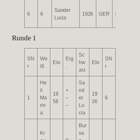
TG
Sander
6
6
1926
GER
Biberach
Lucia
1847 e.V.
Runde 1
Sc
SN
We
Erg
SN
Elo
hw
Elo
r
iß
.
r
arz
He
Sa
il
+
nd
18
19
1
Ma
–
er
6
56
26
rin
–
Lu
a
cia
Bur
Kr
sa