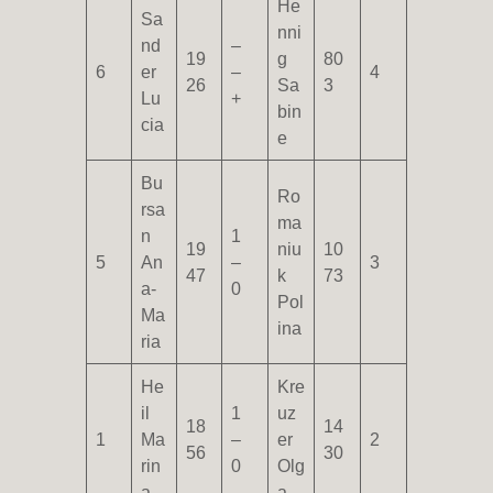
He
Sa
nni
nd
–
19
g
80
6
er
–
4
26
Sa
3
Lu
+
bin
cia
e
Bu
Ro
rsa
ma
n
1
19
niu
10
5
An
–
3
47
k
73
a-
0
Pol
Ma
ina
ria
He
Kre
il
1
uz
18
14
1
Ma
–
er
2
56
30
rin
0
Olg
a
a