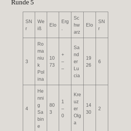
Runde 5
Sc
SN
We
Erg
SN
Elo
hw
Elo
r
iß
.
r
arz
Ro
Sa
ma
+
nd
niu
10
19
3
–
er
6
k
73
26
–
Lu
Pol
cia
ina
He
Kre
nni
1
uz
g
80
14
4
–
er
2
Sa
3
30
0
Olg
bin
a
e