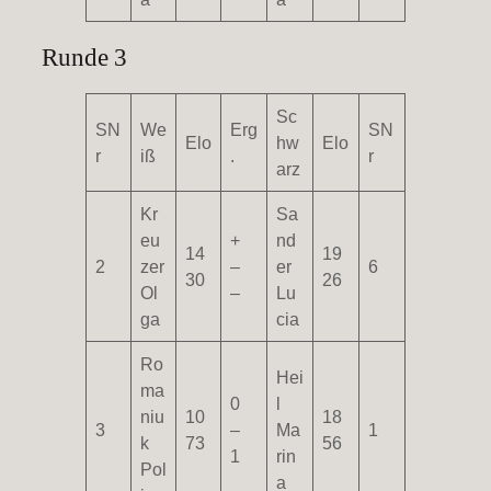
Runde 3
Sc
SN
We
Erg
SN
Elo
hw
Elo
r
iß
.
r
arz
Kr
Sa
eu
+
nd
14
19
2
zer
–
er
6
30
26
Ol
–
Lu
ga
cia
Ro
Hei
ma
0
l
niu
10
18
3
–
Ma
1
k
73
56
1
rin
Pol
a