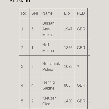
Endstand
Rg.
SNr
Name
Elo
FED
Verein
Bursan
TG
1
5
Ana-
1947
GER
Biberach
Maria
1847 e.V.
Heil
SF
2
1
1856
GER
Marina
Wetzisreut
TG
Romaniuk
3
3
1073
?
Biberach
Polina
1847 e.V.
Hennig
4
4
803
GER
SF Menge
Sabine
Kreuzer
SV
5
2
1430
GER
Olga
Weingarten