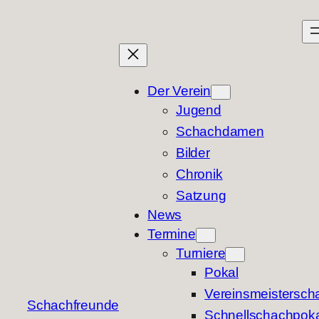
Zum
Inhalt
springen
Der Verein
Jugend
Schachdamen
Bilder
Chronik
Satzung
News
Termine
Turniere
Pokal
Vereinsmeisterscha
Schachfreunde
Schnellschachpoka