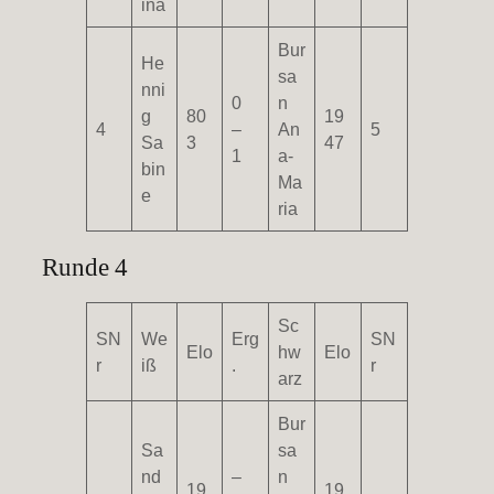
ina
Bur
He
sa
nni
0
n
g
80
19
4
–
An
5
Sa
3
47
1
a-
bin
Ma
e
ria
Runde 4
Sc
SN
We
Erg
SN
Elo
hw
Elo
r
iß
.
r
arz
Bur
Sa
sa
nd
–
n
19
19