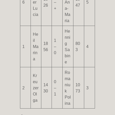
6
er
–
An
5
26
47
Lu
+
a-
cia
Ma
ria
He
He
nni
il
1
18
g
80
1
Ma
–
4
56
Sa
3
rin
0
bin
a
e
Ro
Kr
ma
eu
0
14
niu
10
2
zer
–
3
30
k
73
Ol
1
Pol
ga
ina