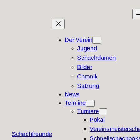
Zum
Inhalt
springen
Der Verein
Jugend
Schachdamen
Bilder
Chronik
Satzung
News
Termine
Turniere
Pokal
Vereinsmeisterscha
Schachfreunde
Schnellschachpoka