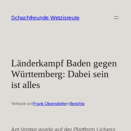
Zum
Inhalt
Schachfreunde Wetzisreute
springen
Länderkampf Baden gegen
Württemberg: Dabei sein
ist alles
Verfasst von
Frank Oberndörfer
in
Berichte
Am Vortag wurde auf der Plattform Lichess