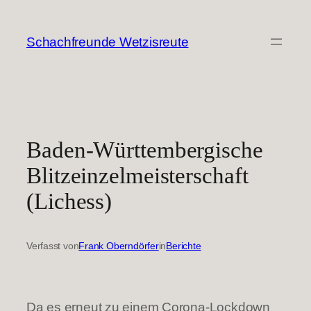
Zum
Inhalt
Schachfreunde Wetzisreute
springen
Baden-Württembergische
Blitzeinzelmeisterschaft
(Lichess)
Verfasst von
Frank Oberndörfer
in
Berichte
Da es erneut zu einem Corona-Lockdown