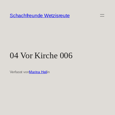
Zum
Inhalt
Schachfreunde Wetzisreute
springen
04 Vor Kirche 006
Verfasst von
Marina Heil
in