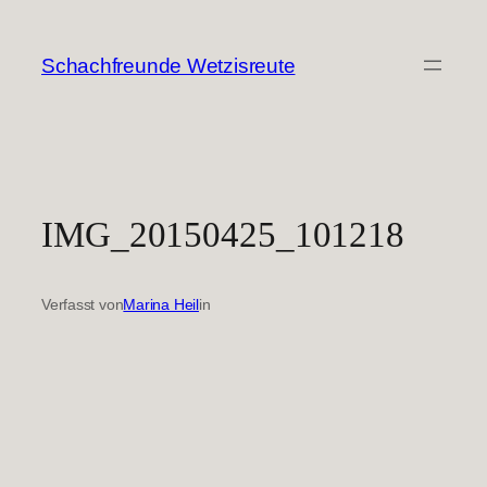
Zum
Inhalt
Schachfreunde Wetzisreute
springen
IMG_20150425_101218
Verfasst von
Marina Heil
in