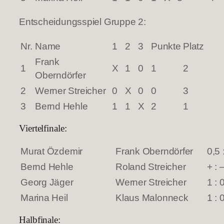
Entscheidungsspiel Gruppe 2:
Nr.
Name
1
2
3
Punkte
Platz
Frank
1
X
1
0
1
2
Oberndörfer
2
Werner Streicher
0
X
0
0
3
3
Bernd Hehle
1
1
X
2
1
Viertelfinale:
Murat Özdemir
Frank Oberndörfer
0,5 
Bernd Hehle
Roland Streicher
+ : 
Georg Jäger
Werner Streicher
1 : 
Marina Heil
Klaus Malonneck
1 : 
Halbfinale: