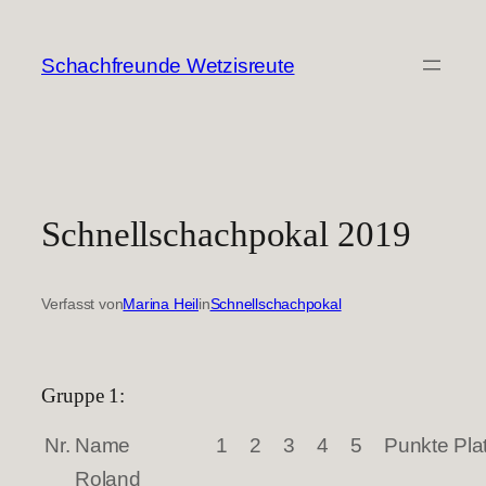
Zum
Inhalt
Schachfreunde Wetzisreute
springen
Schnellschachpokal 2019
Verfasst von
Marina Heil
in
Schnellschachpokal
Gruppe 1:
Nr.
Name
1
2
3
4
5
Punkte
Pla
Roland