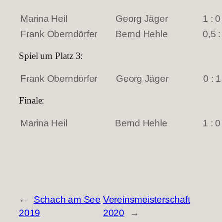
Marina Heil
Georg Jäger
1 : 0
Frank Oberndörfer
Bernd Hehle
0,5 :
Spiel um Platz 3:
Frank Oberndörfer
Georg Jäger
0 : 1
Finale:
Marina Heil
Bernd Hehle
1 : 0
←
Schach am See
Vereinsmeisterschaft
2019
2020
→