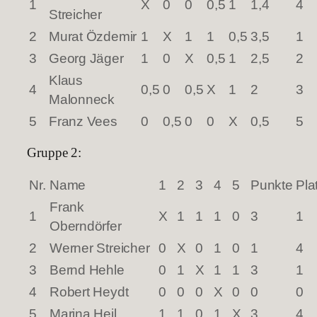
1
X
0
0
0,5
1
1,4
4
Streicher
2
Murat Özdemir
1
X
1
1
0,5
3,5
1
3
Georg Jäger
1
0
X
0,5
1
2,5
2
Klaus
4
0,5
0
0,5
X
1
2
3
Malonneck
5
Franz Vees
0
0,5
0
0
X
0,5
5
Gruppe 2:
Nr.
Name
1
2
3
4
5
Punkte
Pla
Frank
1
X
1
1
1
0
3
1
Oberndörfer
2
Werner Streicher
0
X
0
1
0
1
4
3
Bernd Hehle
0
1
X
1
1
3
1
4
Robert Heydt
0
0
0
X
0
0
0
5
Marina Heil
1
1
0
1
X
3
4