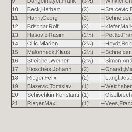
9
Dangelmayer,Frank
(3½)
–
Winkler,Chr
10
Beck,Herbert
(3)
–
Starcevic,
11
Hahn,Georg
(3)
–
Schneider
12
Brischar,Rolf
(3)
–
Kiefer,Mar
13
Hasovic,Rasim
(2½)
–
Petitto,Fr
14
Ciric,Mladen
(2½)
–
Heydt,Rob
15
Malonneck,Klaus
(2½)
–
Schneider
16
Streicher,Werner
(2½)
–
Simon,And
17
Kioschies,Johann
(2)
–
Gnandt,Mi
18
Rieger,Felix
(2)
–
Längl,Jose
19
Blazevic,Tomislav
(1)
–
Weichsber
20
Schischkin,Konstanti
(1)
–
Giselbrecht
21
Rieger,Max
(1)
–
Vees,Fran