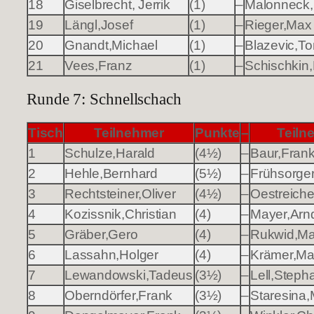
18
Giselbrecht, Jerrik
(1)
–
Malonneck,
19
Längl,Josef
(1)
–
Rieger,Max
20
Gnandt,Michael
(1)
–
Blazevic,To
21
Vees,Franz
(1)
–
Schischkin,
Runde 7: Schnellschach
Tisch
Teilnehmer
Punkte
–
Teiln
1
Schulze,Harald
(4½)
–
Baur,Fran
2
Hehle,Bernhard
(5½)
–
Frühsorger
3
Rechtsteiner,Oliver
(4½)
–
Oestreiche
4
Kozissnik,Christian
(4)
–
Mayer,Arn
5
Gräber,Gero
(4)
–
Rukwid,Ma
6
Lassahn,Holger
(4)
–
Krämer,Ma
7
Lewandowski,Tadeus
(3½)
–
Lell,Steph
8
Oberndörfer,Frank
(3½)
–
Staresina,