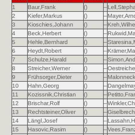
1
Baur,Frank
()
–
Lell,Steph
2
Kiefer,Markus
()
–
Mayer,Arn
3
Kioschies,Johann
()
–
Kreh,Wilh
4
Beck,Herbert
()
–
Rukwid,Ma
5
Hehle,Bernhard
()
–
Staresina,
6
Heydt,Robert
()
–
Krämer,Ma
7
Schulze,Harald
()
–
Simon,And
8
Streicher,Werner
()
–
Oestreiche
9
Frühsorger,Dieter
()
–
Malonneck
10
Hahn,Georg
()
–
Dangelmay
11
Kozissnik,Christian
()
–
Petitto,Fr
12
Brischar,Rolf
()
–
Winkler,Chr
13
Rechtsteiner,Oliver
()
–
Giselbrecht
14
Längl,Josef
()
–
Lassahn,H
15
Hasovic,Rasim
()
–
Vees,Fran