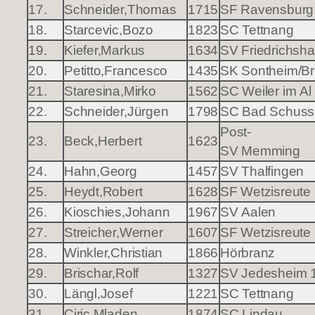
17.
Schneider,Thomas
1715
SF Ravensburg
18.
Starcevic,Bozo
1823
SC Tettnang
19.
Kiefer,Markus
1634
SV Friedrichsha
20.
Petitto,Francesco
1435
SK Sontheim/B
21.
Staresina,Mirko
1562
SC Weiler im Al
22.
Schneider,Jürgen
1798
SC Bad Schuss
Post-
23.
Beck,Herbert
1623
SV Memming
24.
Hahn,Georg
1457
SV Thalfingen
25.
Heydt,Robert
1628
SF Wetzisreute
26.
Kioschies,Johann
1967
SV Aalen
27.
Streicher,Werner
1607
SF Wetzisreute
28.
Winkler,Christian
1866
Hörbranz
29.
Brischar,Rolf
1327
SV Jedesheim 
30.
Längl,Josef
1221
SC Tettnang
31.
Ciric,Mladen
1874
SC Lindau