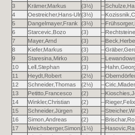
3
Krämer,Markus
(3½)
–
Schulze,Ha
4
Oestreicher,Hans-Ulr
(3½)
–
Kozissnik,C
5
Dangelmayer,Frank
(3½)
–
Frühsorger,
6
Starcevic,Bozo
(3)
–
Rechtsteine
7
Mayer,Arnd
(3)
–
Beck,Herbe
8
Kiefer,Markus
(3)
–
Gräber,Ger
9
Staresina,Mirko
(3)
–
Lewandows
10
Lell,Stephan
(3)
–
Hahn,Geor
11
Heydt,Robert
(2½)
–
Oberndörfe
12
Schneider,Thomas
(2½)
–
Ciric,Mlade
13
Petitto,Francesco
(2)
–
Kioschies,
14
Winkler,Christian
(2)
–
Rieger,Feli
15
Schneider,Jürgen
(2)
–
Streicher,W
16
Simon,Andreas
(2)
–
Brischar,Rol
17
Weichsberger,Simon
(1½)
–
Hasovic,Ra