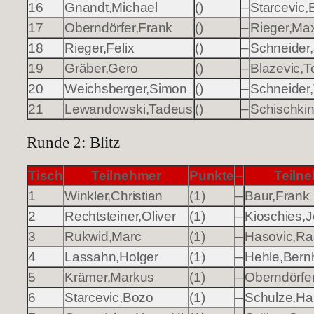
16
Gnandt,Michael
()
–
Starcevic,
17
Oberndörfer,Frank
()
–
Rieger,Ma
18
Rieger,Felix
()
–
Schneider
19
Gräber,Gero
()
–
Blazevic,T
20
Weichsberger,Simon
()
–
Schneider
21
Lewandowski,Tadeus
()
–
Schischkin
Runde 2: Blitz
Tisch
Teilnehmer
Punkte
–
Teiln
1
Winkler,Christian
(1)
–
Baur,Frank
2
Rechtsteiner,Oliver
(1)
–
Kioschies,
3
Rukwid,Marc
(1)
–
Hasovic,Ra
4
Lassahn,Holger
(1)
–
Hehle,Bern
5
Krämer,Markus
(1)
–
Oberndörfe
6
Starcevic,Bozo
(1)
–
Schulze,Ha