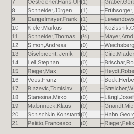
7
Oestreicher,Hans-Ulr
(1)
–
Gräber,Ger
8
Schneider,Jürgen
(1)
–
Frühsorger,
9
Dangelmayer,Frank
(1)
–
Lewandows
10
Kiefer,Markus
(1)
–
Kozissnik,C
11
Schneider,Thomas
(½)
–
Mayer,Arnd
12
Simon,Andreas
(0)
–
Weichsberg
13
Giselbrecht, Jerrik
(0)
–
Ciric,Mlade
14
Lell,Stephan
(0)
–
Brischar,Rol
15
Rieger,Max
(0)
–
Heydt,Robe
16
Vees,Franz
(0)
–
Beck,Herbe
17
Blazevic,Tomislav
(0)
–
Streicher,W
18
Staresina,Mirko
(0)
–
Längl,Josef
19
Malonneck,Klaus
(0)
–
Gnandt,Mic
20
Schischkin,Konstanti
(0)
–
Hahn,Geor
21
Petitto,Francesco
(0)
–
Rieger,Feli