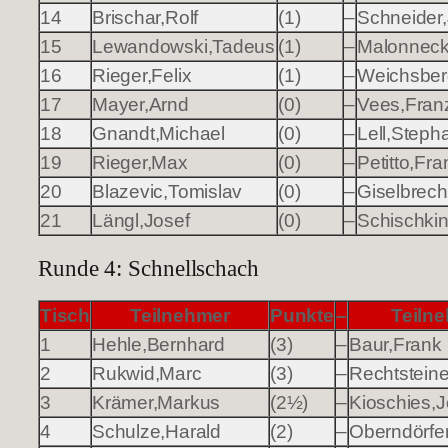
14
Brischar,Rolf
(1)
–
Schneider
15
Lewandowski,Tadeus
(1)
–
Malonneck
16
Rieger,Felix
(1)
–
Weichsber
17
Mayer,Arnd
(0)
–
Vees,Fran
18
Gnandt,Michael
(0)
–
Lell,Steph
19
Rieger,Max
(0)
–
Petitto,Fr
20
Blazevic,Tomislav
(0)
–
Giselbrecht
21
Längl,Josef
(0)
–
Schischkin
Runde 4: Schnellschach
Tisch
Teilnehmer
Punkte
–
Teiln
1
Hehle,Bernhard
(3)
–
Baur,Frank
2
Rukwid,Marc
(3)
–
Rechtsteine
3
Krämer,Markus
(2½)
–
Kioschies,
4
Schulze,Harald
(2)
–
Oberndörfe