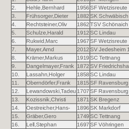
2.
Hehle,Bernhard
1956
SF Wetzisreute
3.
Frühsorger,Dieter
1882
SK Schwäbisch
4.
Rechtsteiner,Oliv
1862
TSV Schönaich
5.
Schulze,Harald
1912
SC Lindau
6.
Rukwid,Marc
1967
SF Wetzisreute
7.
Mayer,Arnd
2012
SV Jedesheim 
8.
Krämer,Markus
1919
SC Tettnang
9.
Dangelmayer,Frank
1872
SV Friedrichsha
10.
Lassahn,Holger
1858
SC Lindau
11.
Oberndörfer,Frank
1815
SF Ravensburg
12.
Lewandowski,Tadeu
1707
SF Ravensburg
13.
Kozissnik,Christi
1871
SK Bregenz
14.
Oestreicher,Hans-
1896
SK Markdorf
15.
Gräber,Gero
1749
SC Tettnang
16.
Lell,Stephan
1697
SF Vöhringen