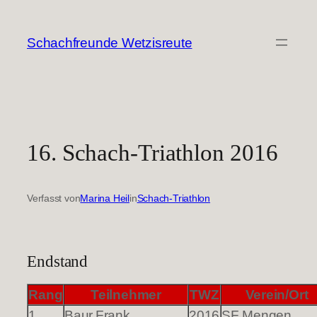
Zum
Inhalt
Schachfreunde Wetzisreute
springen
16. Schach-Triathlon 2016
Verfasst von
Marina Heil
in
Schach-Triathlon
Endstand
Rang
Teilnehmer
TWZ
Verein/Ort
1.
Baur,Frank
2016
SF Mengen