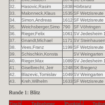
32.
Hasovic,Rasim
1838
Hörbranz
33.
Malonneck,Klaus
1535
SF Wetzisreute
34.
Simon,Andreas
1612
SF Wetzisreute
35.
Weichsberger,Simo
790
SF Vöhringen
36.
Rieger,Felix
1061
SV Jedesheim 
37.
Gnandt,Michael
1171
SV Steinhause
38.
Vees,Franz
1199
SF Wetzisreute
39.
Schischkin,Konsta
SV Weingarten
40.
Rieger,Max
1089
SV Jedesheim 
41.
Giselbrecht, Jerr
1248
SK Bregenz
42.
Blazevic,Tomislav
1049
SV Weingarten
43.
Kreh,Wilhelm
1633
SF Wetzisreute
Runde 1: Blitz
Tisch
Teilnehmer
Punkte
–
Teiln