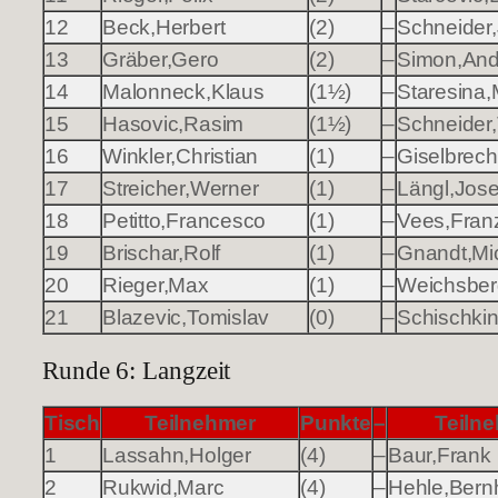
12
Beck,Herbert
(2)
–
Schneider
13
Gräber,Gero
(2)
–
Simon,And
14
Malonneck,Klaus
(1½)
–
Staresina,
15
Hasovic,Rasim
(1½)
–
Schneider
16
Winkler,Christian
(1)
–
Giselbrecht
17
Streicher,Werner
(1)
–
Längl,Jose
18
Petitto,Francesco
(1)
–
Vees,Fran
19
Brischar,Rolf
(1)
–
Gnandt,Mi
20
Rieger,Max
(1)
–
Weichsber
21
Blazevic,Tomislav
(0)
–
Schischkin
Runde 6: Langzeit
Tisch
Teilnehmer
Punkte
–
Teiln
1
Lassahn,Holger
(4)
–
Baur,Frank
2
Rukwid,Marc
(4)
–
Hehle,Bern