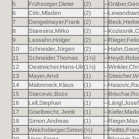
5
Frühsorger,Dieter
(2)
–
Gräber,Ger
6
Ciric,Mladen
(2)
–
Lewandows
7
Dangelmayer,Frank
(2)
–
Beck,Herbe
8
Staresina,Mirko
(2)
–
Kozissnik,C
9
Lassahn,Holger
(2)
–
Rieger,Feli
10
Schneider,Jürgen
(2)
–
Hahn,Geor
11
Schneider,Thomas
(1½)
–
Heydt,Robe
12
Oestreicher,Hans-Ulr
(1½)
–
Winkler,Chr
13
Mayer,Arnd
(1)
–
Streicher,W
14
Malonneck,Klaus
(1)
–
Hasovic,Ra
15
Starcevic,Bozo
(1)
–
Brischar,Rol
16
Lell,Stephan
(1)
–
Längl,Josef
17
Giselbrecht, Jerrik
(1)
–
Kiefer,Mark
18
Simon,Andreas
(1)
–
Rieger,Max
19
Weichsberger,Simon
(½)
–
Petitto,Fra
20
Vees,Franz
(0)
–
Blazevic,To