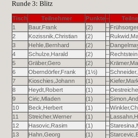
Runde 3: Blitz
Tisch
Teilnehmer
Punkte
–
Teiln
1
Baur,Frank
(2)
–
Frühsorger
2
Kozissnik,Christian
(2)
–
Rukwid,Ma
3
Hehle,Bernhard
(2)
–
Dangelmay
4
Schulze,Harald
(2)
–
Rechtstein
5
Gräber,Gero
(2)
–
Krämer,Ma
6
Oberndörfer,Frank
(1½)
–
Schneider
7
Kioschies,Johann
(1)
–
Kiefer,Mar
8
Heydt,Robert
(1)
–
Oestreiche
9
Ciric,Mladen
(1)
–
Simon,And
10
Beck,Herbert
(1)
–
Winkler,Chr
11
Streicher,Werner
(1)
–
Lassahn,H
12
Hasovic,Rasim
(1)
–
Staresina,
13
Hahn,Georg
(1)
–
Starcevic,