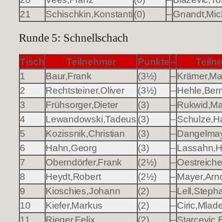
21
Schischkin,Konstanti
(0)
–
Gnandt,Mic
Runde 5: Schnellschach
Tisch
Teilnehmer
Punkte
–
Teiln
1
Baur,Frank
(3½)
–
Krämer,Ma
2
Rechtsteiner,Oliver
(3½)
–
Hehle,Ber
3
Frühsorger,Dieter
(3)
–
Rukwid,Ma
4
Lewandowski,Tadeus
(3)
–
Schulze,H
5
Kozissnik,Christian
(3)
–
Dangelmay
6
Hahn,Georg
(3)
–
Lassahn,H
7
Oberndörfer,Frank
(2½)
–
Oestreiche
8
Heydt,Robert
(2½)
–
Mayer,Arn
9
Kioschies,Johann
(2)
–
Lell,Steph
10
Kiefer,Markus
(2)
–
Ciric,Mlad
11
Rieger,Felix
(2)
–
Starcevic,