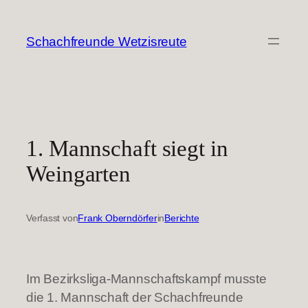
Zum
Inhalt
Schachfreunde Wetzisreute
springen
1. Mannschaft siegt in
Weingarten
Verfasst von
Frank Oberndörfer
in
Berichte
Im Bezirksliga-Mannschaftskampf musste
die 1. Mannschaft der Schachfreunde