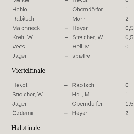
Merkle
–
Heydt
0
Hehle
–
Oberndörfer
1
Rabitsch
–
Mann
2
Malonneck
–
Heyer
0,5
Kreh, W.
–
Streicher, W.
0,5
Vees
–
Heil, M.
0
Jäger
–
spielfrei
Viertelfinale
Heydt
–
Rabitsch
0
Streicher, W.
–
Heil, M.
1
Jäger
–
Oberndörfer
1,5
Özdemir
–
Heyer
2
Halbfinale