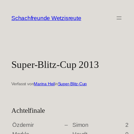
Zum
Inhalt
Schachfreunde Wetzisreute
springen
Super-Blitz-Cup 2013
Verfasst von
Marina Heil
in
Super-Blitz-Cup
Achtelfinale
Özdemir
–
Simon
2