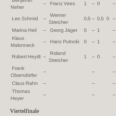
Benjamin
–
Franz Vees
1
–
0
–
Neher
Werner
Leo Schmid
–
0,5
–
0,5
0
–
Streicher
Marina Heil
–
Georg Jäger
0
–
1
–
Klaus
–
Hans Putnoki
0
–
1
–
Malonneck
Roland
Robert Heydt
–
1
–
0
–
Streicher
Frank
–
–
–
Oberndörfer
Claus Rahn
–
–
–
Thomas
–
–
–
Heyer
Viertelfinale