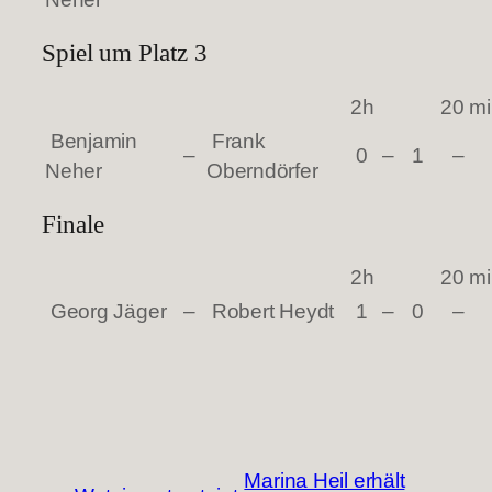
Spiel um Platz 3
2h
20 m
Benjamin
Frank
–
0
–
1
–
Neher
Oberndörfer
Finale
2h
20 m
Georg Jäger
–
Robert Heydt
1
–
0
–
Marina Heil erhält