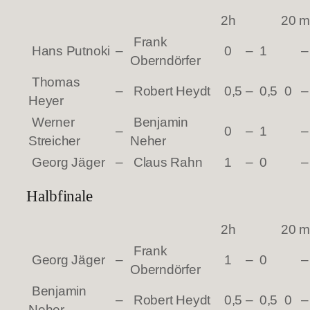
2h
20 m
Frank
Hans Putnoki
–
0
–
1
–
Oberndörfer
Thomas
–
Robert Heydt
0,5
–
0,5
0
–
Heyer
Werner
Benjamin
–
0
–
1
–
Streicher
Neher
Georg Jäger
–
Claus Rahn
1
–
0
–
Halbfinale
2h
20 m
Frank
Georg Jäger
–
1
–
0
–
Oberndörfer
Benjamin
–
Robert Heydt
0,5
–
0,5
0
–
Neher