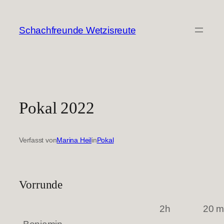
Zum
Inhalt
Schachfreunde Wetzisreute
springen
Pokal 2022
Verfasst von
Marina Heil
in
Pokal
Vorrunde
2h
20 m