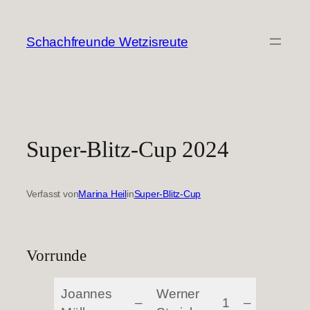
Zum
Inhalt
Schachfreunde Wetzisreute
springen
Super-Blitz-Cup 2024
Verfasst von
Marina Heil
in
Super-Blitz-Cup
Vorrunde
Joannes
Werner
–
1
–
2