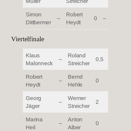
Müller
Streicher
Simon
Robert
–
0
–
2
Dittbermer
Heydt
Viertelfinale
Klaus
Roland
–
0,5
–
2,5
Malonneck
Streicher
Robert
Bernd
–
0
–
2
Heydt
Hehle
Georg
Werner
–
2
–
0
Jäger
Streicher
Marina
Anton
–
0
–
2
Heil
Alber