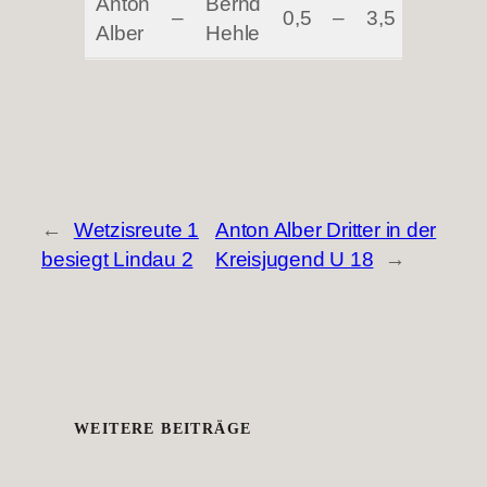
Anton
Bernd
–
0,5
–
3,5
Alber
Hehle
←
Wetzisreute 1
Anton Alber Dritter in der
besiegt Lindau 2
Kreisjugend U 18
→
WEITERE BEITRÄGE