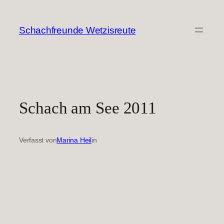
Zum
Inhalt
Schachfreunde Wetzisreute
springen
Schach am See 2011
Verfasst von
Marina Heil
in